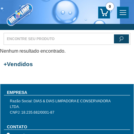
0
Nenhum resultado encontrado.
+
Vendidos
EMPRESA
Razão Social: DIAS & DIAS LIMPADORA E CONSERVADORA
LTDA.
CNPJ: 18.235.682/0001-87
CONTATO