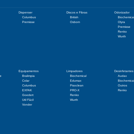
Dispenser
Discos e Fibras
Odorizador
Columbus
British
Biochemica
Premisse
Osborn
Olyra
Premisse
Renko
Wurth
Equipamentos
Limpadores
Desinfetantes
te
Bralimpia
Biochemical
Audax
Colar
Edumax
Biochemica
Columbus
Pisoclean
Outros
EXFAK
PRO-X
Renko
Goedert
Renko
Util Fácil
Wurth
Vonder