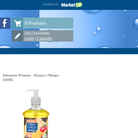
POWERED BY
MARKETUP
DR. LIMP no Facebook
0
Produtos
Olá Convidado
Login
|
Cadastro
Sabonente Premisse - Alcaçuz e Manga -
450ML