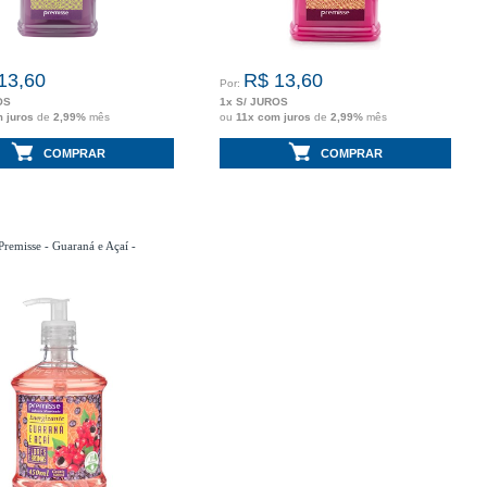
13,60
R$ 13,60
Por:
OS
1x S/ JUROS
m juros
de
2,99%
mês
ou
11x com juros
de
2,99%
mês
COMPRAR
COMPRAR
remisse - Guaraná e Açaí -