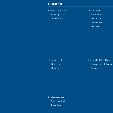
COMPRE
Baldes / Cestos
Sabonete
Bralimpia
Columbus
Util Fácil
Edumax
Premisse
Renko
Descartavel
Pano de Microfibra
Goedert
Limpeza Inteligen
Outros
Vonder
Acabamentos
Biochemical
Pisoclean