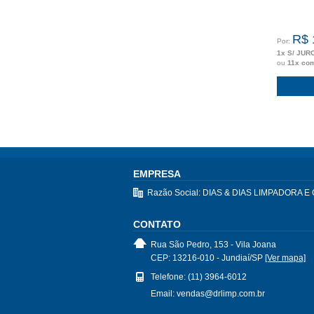
R$ 
Por:
1x S/ JUR
ou
11x co
EMPRESA
Razão Social: DIAS & DIAS LIMPADORA
CONTATO
Rua São Pedro, 153 - Vila Joana
CEP: 13216-010 - Jundiaí/SP
[Ver mapa]
Telefone: (11) 3964-6012
Email: vendas@drlimp.com.br