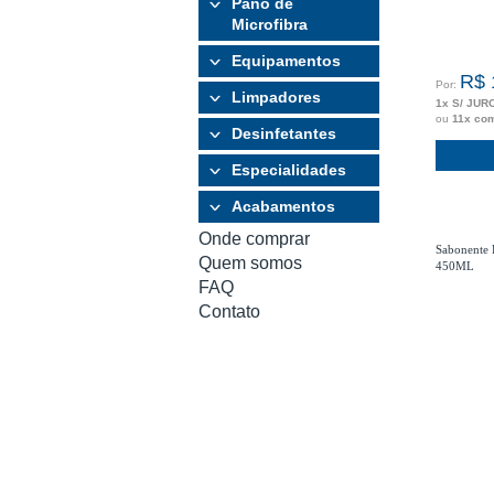
Pano de
Microfibra
Equipamentos
R$ 
Por:
Limpadores
1x S/ JUR
ou
11x co
Desinfetantes
Especialidades
Acabamentos
Onde comprar
Sabonente P
Quem somos
450ML
FAQ
Contato