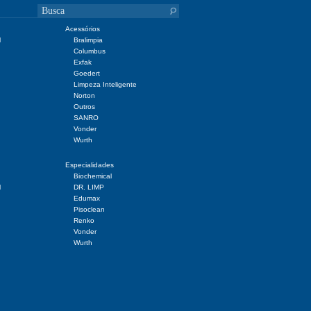
Acessórios
l
Bralimpia
Columbus
Exfak
Goedert
Limpeza Inteligente
Norton
Outros
SANRO
Vonder
Wurth
Especialidades
Biochemical
l
DR. LIMP
Edumax
Pisoclean
Renko
Vonder
Wurth