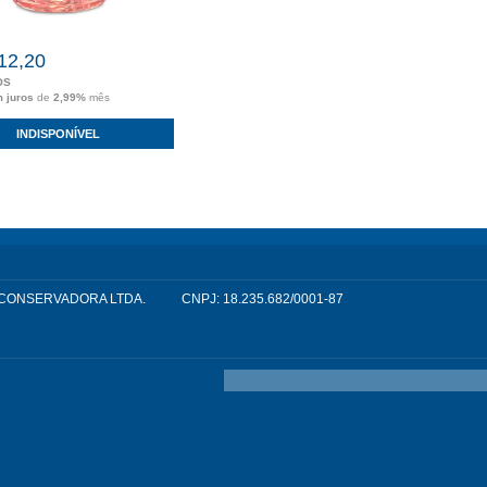
12,20
OS
m juros
de
2,99%
mês
INDISPONÍVEL
 E CONSERVADORA LTDA.
CNPJ: 18.235.682/0001-87